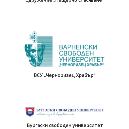
Сдружение „Пещерно спасяване“
ВСУ „Черноризец Храбър“
Бургаски свободен университет