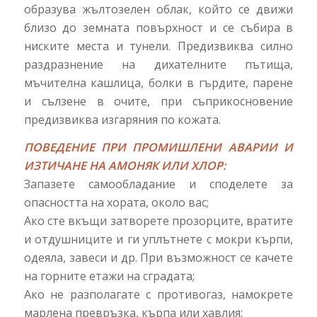
образува жълтозелен облак, който се движи
близо до земната повърхност и се събира в
ниските места и тунели. Предизвиква силно
раздразнение на дихателните пътища,
мъчителна кашлица, болки в гърдите, парене
и сълзене в очите, при съприкосновение
предизвиква изгаряния по кожата.
ПОВЕДЕНИЕ ПРИ ПРОМИШЛЕНИ АВАРИИ И
ИЗТИЧАНЕ НА АМОНЯК ИЛИ ХЛОР:
Запазете самообладание и споделете за
опасността на хората, около вас;
Ако сте вкъщи затворете прозорците, вратите
и отдушниците и ги уплътнете с мокри кърпи,
одеяла, завеси и др. При възможност се качете
на горните етажи на сградата;
Ако не разполагате с противогаз, намокрете
марлена превръзка, кърпа или хавлия;