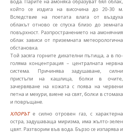
вода. Парите на амоняка образуват бял облак,
който се издига на височина до 20-30 м.
Вследствие на поетата влага от въздуха
облакът отново се спуска близо до земната
повърхност. Разпространението на амонячния
облак зависи от приземната метеорологична
обстановка.
Той засяга горните дихателни пътища, а в по-
голяма концентрация – централната нервна
система. Причинява задушаване, силни
пристъпи на кашлица, болки в очите,
зачервяване на кожата с поява на червени
петна и мехури, виене на свят, болки в стомаха
и повръщане.
ХЛОРЪТ
е силно отровен газ, с характерна
остра, задушаваща миризма, има жълто-зелен
цвят. Разтворим във вода. Бързо се изпарява и