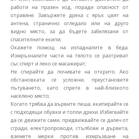
работи на празен ход, поради опасност от
отравяне. Завържете дреха с ярък цвят на
антена, странично огледало или на друго
видно място, за да бъдете забелязани от
спасителните екипи;
Окажете помощ на изпадналите в беда.
Измръзналите части на тялото се разтриват
със спирт и леко се масажират;
Не спирайте да почивате на открито. Ако
обстановката се усложни, преустановете
пътуването, като спрете в най-близкото
населено място;
Когато трябва да вървите пеша, екипирайте се
с подходящи обувки и топли дрехи. Избягвайте
да се движите сами, придвижвайте се далеч от
сгради, електропроводи, стълбове и дървета,
вземете мерки против измръзване на