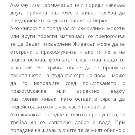
Ако счупите термометър или поради някаква
друга причина разпилеете живак трябва да
предприемете следните защитни мерки:
Ако живакът е попаднал върху килими, мокети
или други порести материали се препоръчва
те да бъдат изхвърлени. Живакът може да се
отстрани с прахосмукачка – ако тя не е на
водна основа, филтърът след това също се
изхвърля. Не трябва обаче да се пропуска
посипването на пода със сяра на прах – може
да го направите след почистването с
прахосмукачка или директно върху
разпиления живак, като оставите сярата да
подейства за около час, час и половина.
Ако живакът попадне в тялото през устата, тя
трябва да се изплакне добре с вода. При
попадане на живак в очите те се мият обилно с