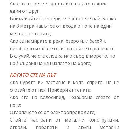
Ако сте повече хора, стойте на разстояние
един от друг;
Внимавайте с пещерите. Застанете най-малко
на 3 метра навътре от входа и поне на един
метър от стените;
Ако се намирате в река, езеро или басейн,
незабавно излезте от водата и се отдалечете.
В случай, че сте с лодка или сърф в морето, по
най-бързия начин излезте на брега;
КОГАТО СТЕ НА ПЪТ
Ако бурята ви застигне в кола, спрете, но не
слизайте от нея. Прибери антената;
Ако сте на велосипед, незабавно слезте от
него;
Отдалечете се от електропроводите;
Стойте настрани от метални конструкции,
огради, парапети и други метални