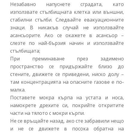
Незабавно напуснете сградата, като
използвате стълбищната клетка или външни,
стабилни стълби. Следвайте евакуационните
знаци. В никакъв случай не използвайте
асансьорите. Ако се окажете в асансьор –
слезте по най-бързия начин и използвайте
стълбищата;
При преминаване през задимено
пространство се придържайте близо до
стените, движете се приведени, ниско долу –
там концентрацията на опасните газове е по-
малка.
Поставете мокра кърпа на устата и носа,
намокрете дрехите си, покрийте откритите
части на тялото с мокри кърпи.
Не се връщайте назад, ако сте забравили нещо
и не се движете в посока обратна на