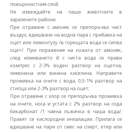
повърхностния слой.
Не извеждайте на паша животните в
заразените райони.
При отравяне с амоняк се препоръчва чист
въздух, вдишване на водна пара с прибавка на
оцет или лимонтузу /в горещата вода се сипва
оцет/. При поражение на кожата от амоняк,
след измиването й с чиста вода се прави
компрес с 2-3% воден разтвор на оцетна,
лимонена или винена киселина. Направете
промивка на очите с вода, 0,5-1% разтвор на
стипца или 2-3% разтвор на оцет;
При отравяне с хлор се препоръчва промивка
на очите, носа и устата с 2% разтвор на сода
бикарбонат /1 чаена лъжичка в чаша вода/.
Правят се кислородни инхалации. Прилага се
вдишване на пари от смес на спирт, етер или