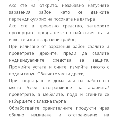
Ако сте на открито, незабавно напуснете
заразения район, като се движите
перпендикулярно на посоката на вятъра;
Ако сте в превозно средство, затворете
прозорците, продължете по най-късия път и
излезте извън заразения район;
При излизане от заразения район свалете и
проветрете дрехите, преди да свалите
индивидуалните средства за защита.
Промийте устата и очите, измийте тялото с
вода и сапун. Облечете чисти дрехи;
При завръщане в дома или на работното
място /след отстраняване на аварията/
проветрете, а мебелите, пода и стените се
избършете с влажна кърпа;
Обработвайте хранителните продукти чрез
обилно измиване и отстраняване на