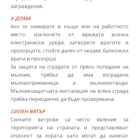
заграждения.
У ДОМА
Ако се намирате в къщи или на работното
място, изключете от мрежата всички
електрически уреди, затворете вратите и
прозорците, стойте далеч от чешми, балконски
врати и прозорци;
За защита на сградите от пряко попадане на
мълнии, трябва да има изградени
мълниоприемници и мълнииотводи.
Мълниезащитната инсталация на всяка сграда
трябва периодично да бъде проверявана;
СИЛЕН ВЯТЪР
Силните ветрове са често явление за
територията на страната и представляват
опасност за хората, като могат да нанесат