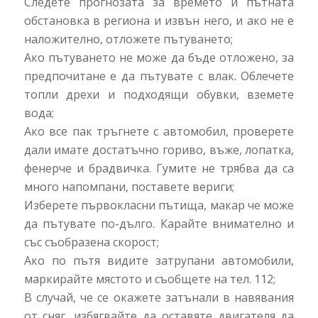
Следете прогнозата за времето и пътната
обстановка в региона и извън него, и ако не е
наложително, отложете пътуването;
Ако пътуването не може да бъде отложено, за
предпочитане е да пътувате с влак. Облечете
топли дрехи и подходящи обувки, вземете
вода;
Ако все пак тръгнете с автомобил, проверете
дали имате достатъчно гориво, въже, лопатка,
фенерче и брадвичка. Гумите не трябва да са
много напомпани, поставете вериги;
Изберете първокласни пътища, макар че може
да пътувате по-дълго. Карайте внимателно и
със съобразена скорост;
Ако по пътя видите затрупани автомобили,
маркирайте мястото и съобщете на тел. 112;
В случай, че се окажете затънали в навявания
от сняг, избягвайте да оставяте двигателя да