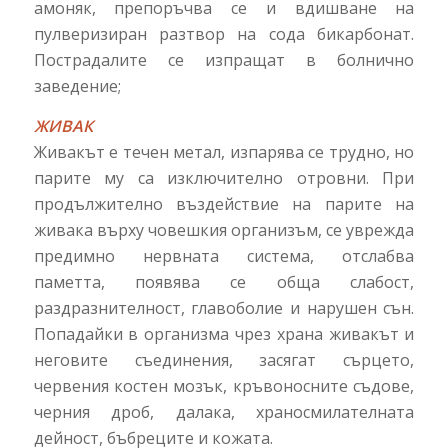
амоняк, препоръчва се и вдишване на
пулверизиран разтвор на сода бикарбонат.
Пострадалите се изпращат в болнично
заведение;
ЖИВАК
Живакът е течен метал, изпарява се трудно, но
парите му са изключително отровни. При
продължително въздействие на парите на
живака върху човешкия организъм, се уврежда
предимно нервната система, отслабва
паметта, появява се обща слабост,
раздразнителност, главоболие и нарушен сън.
Попадайки в организма чрез храна живакът и
неговите съединения, засягат сърцето,
червения костен мозък, кръвоносните съдове,
черния дроб, далака, храносмилателната
дейност, бъбреците и кожата.