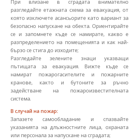
При влизане в сградата внимателно
разгледайте етажната схема за евакуация, от
която изключете асансьорите като вариант за
безопасно напускане на обекта. Ориентирайте
се и запомнете къде се намирате, какво е
разпределението на помещенията и как най-
бързо се стига до изходите;
Разгледайте зелените знаци указващи
пътищата за евакуация. Вижте къде се
намират пожарогасителите и пожарните
кранове, както и бутоните за ръчно
задействане на пожароизвестителната
система.
В случай на пожар:
Запазете самообладание и спазвайте
указанията на длъжностните лица, охраната
или персонала за напускане на сградата;