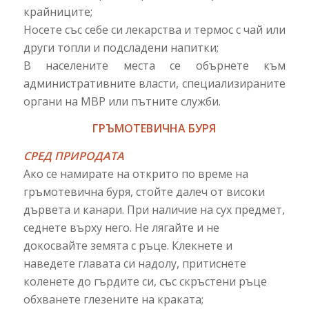
крайниците;
Носете със себе си лекарства и термос с чай или
други топли и подсладени напитки;
В населените места се обърнете към
административните власти, специализираните
органи на МВР или пътните служби.
ГРЪМОТЕВИЧНА БУРЯ
СРЕД ПРИРОДАТА
Ако се намирате на открито по време на
гръмотевична буря, стойте далеч от високи
дървета и канари. При наличие на сух предмет,
седнете върху него. Не лягайте и не
докосвайте земята с ръце. Клекнете и
наведете главата си надолу, притиснете
коленете до гърдите си, със скръстени ръце
обхванете глезените на краката;