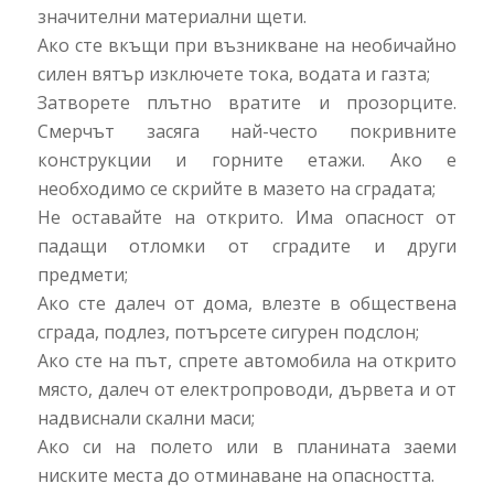
значителни материални щети.
Ако сте вкъщи при възникване на необичайно
силен вятър изключете тока, водата и газта;
Затворете плътно вратите и прозорците.
Смерчът засяга най-често покривните
конструкции и горните етажи. Ако е
необходимо се скрийте в мазето на сградата;
Не оставайте на открито. Има опасност от
падащи отломки от сградите и други
предмети;
Ако сте далеч от дома, влезте в обществена
сграда, подлез, потърсете сигурен подслон;
Ако сте на път, спрете автомобила на открито
място, далеч от електропроводи, дървета и от
надвиснали скални маси;
Ако си на полето или в планината заеми
ниските места до отминаване на опасността.