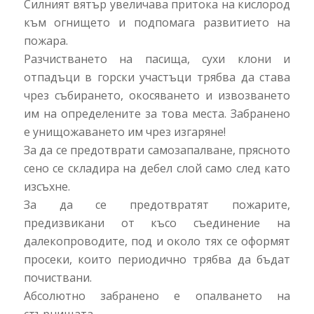
Силният вятър увеличава притока на кислород
към огнището и подпомага развитието на
пожара.
Разчистването на пасища, сухи клони и
отпадъци в горски участъци трябва да става
чрез събирането, окосяването и извозването
им на определените за това места. Забранено
е унищожаването им чрез изгаряне!
За да се предотврати самозапалване, прясното
сено се складира на дебел слой само след като
изсъхне.
За да се предотвратят пожарите,
предизвикани от късо съединение на
далекопроводите, под и около тях се оформят
просеки, които периодично трябва да бъдат
почиствани.
Абсолютно забранено е опалването на