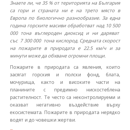
Знаете ли, че 35 % от територията на България
са гори и страната ни е на трето място в
Европа по биологично разнообразие. За една
година горските масиви обработват над 10 500
000 тона въглероден диоксид и ни даряват
със 7 300 000 тона кислород. Средната скорост
на пожарите в природата е 22.5 км/ч и за
минути може да обхване огромни площи.
Пожарите в природата са явления, които
засягат горския и полски фонд, блата,
мочурища, както и високите части на
планините с предимно нискостеблена
растителност. Те често са неконтролируеми и
оказват негативно въздействие върху
екосистемата. Пожарите в природата нерядко
водят и до човешки жертви.