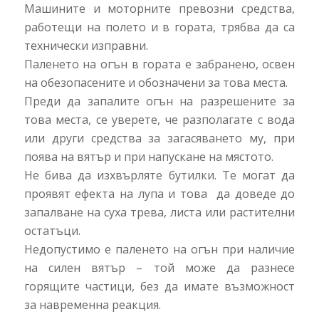
Машините и моторните превозни средства,
работещи на полето и в гората, трябва да са
технически изправни.
Паленето на огън в гората е забранено, освен
на обезопасените и обозначени за това места.
Преди да запалите огън на разрешените за
това места, се уверете, че разполагате с вода
или други средства за загасяването му, при
поява на вятър и при напускане на мястото.
Не бива да изхвърляте бутилки. Те могат да
проявят ефекта на лупа и това да доведе до
запалване на суха трева, листа или растителни
остатъци.
Недопустимо е паленето на огън при наличие
на силен вятър – той може да разнесе
горящите частици, без да имате възможност
за навременна реакция.