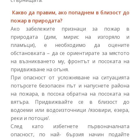
стърнищата.
Какво да правим, ако попаднем в близост до
пожар в природата?
Ако забележите признаци за пожар в
природата (дим, мирис на изгоряло и
пламъци), е необходимо да оцените
обстановката – да се ориентирате за мястото
на възникването му, фронтът и посоката на
придвижване на огъня.
При опасност от усложняване на ситуацията
потърсете безопасен път и напуснете района
на пожара, в посока обратна на посоката на
вятъра. Придвижвайте се в близост до
водоеми или водоизточници /язовири, езера,
реки и потоци/.
След като избегнете първоначалната
опасност, по най- бързия начин подайте