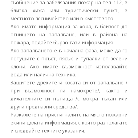
съобщение за забелязания пожар на тел. 112, в
близка хижа или туристически пункт, в
местното лесничейство или в кметството.
Ако имате информация за хора, в близост до
огнището на запалване, или в района на
пожара, подайте бързо тази информация.
Ако запалването е в начална фаза, може да го
потушите с пръст, пясък и тупалки от зелени
клони. Ако имате възможност използвайте
вода или налична техника.
Защитете дрехите и косата си от запалване /
при възможност ги намокрете/, както и
дихателните си пътища /с мокра тъкан или
други предпазни средства/.
Разкажете на пристигналите на място пожарни
екипи цялата информация, с която разполагате
и следвайте техните указания.