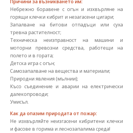
Причини за възникването им:
Небрежно боравене с огън и изхвърляне на
горящи клечки кибрит и незагасени цигари;
Запалване на битови отпадъци или суха
тревна растителност;
Техническа неизправност на машини и
моторни превозни средства, работещи на
полето и в гората;
Детска игра с огън;
Самозапалване на вещества и материали;
Природни явления (мълнии);
Късо съединение и аварии на електрически
далекопроводи;
Умисъл.
Как да опазим природата от пожар:
Не изхвърляйте неизгасени кибритени клечки
и фасове в горима и леснозапалима среда!