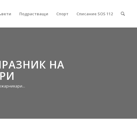
ъвети
Подрастващи
Спорт
Списание SOS 112
ПРАЗНИК НА
АРИ
ожарникари...