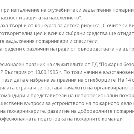
 при изпълнение на служебните си задължения пожарник
асност и защита на населението”.
аха творби от конкурса за детска рисунка „С очите си в
готворителна цел и всички събрани средства ще отидат
те задължения пожарникари и спасители.
наградени с различни награди от ръководствата на въ
есионален празник на служителите от ГД “Пожарна безо
 България от 13.09.1995 г. По този начин е възстанов
о тази дата е избрана за празник на огнеборците. На 14
ялата страна и се поставя началото на организираното
 командири и представители на непрофесионални пожар
ъществени въпроси за устройството на пожарното дело
 на пожарникарите, развитие на доброволните пожарни
рофесионалната подготовка на пожарните команди.