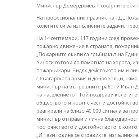
Министър Демерджиев: Пожарните екипи 
​На професионалния празник на ГД „Пожа
колегите си за изпълнените задачи, пре
На 14 септември, 117 години след прове
пожарно движение в страната, пожарник
„Пожарните екипи са гръбнакът на Единн
винаги готови да помогнат на хората, и
пожарникари. Видях действията им и лич
с българската армия и доброволци, няма
министър на вътрешните работи Иван Де
на населението“. Той поздрави колегите 
обществото и носят с чест и достойнств
реагирали на близо 40 000 сигнала за п
министър отправи и лична благодарност
постоянството и достойнството, с които
„И тази година се справихте, изпълнихте 