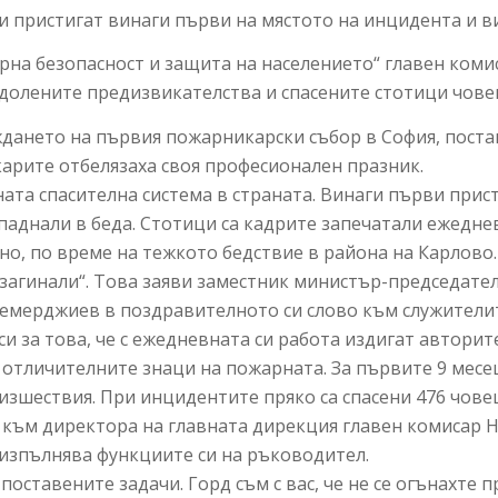
пристигат винаги първи на мястото на инцидента и вин
рна безопасност и защита на населението“ главен ком
одолените предизвикателства и спасените стотици чове
ждането на първия пожарникарски събор в София, пост
арите отбелязаха своя професионален празник.
ата спасителна система в страната. Винаги първи прис
зпаднали в беда. Стотици са кадрите запечатали ежедн
но, по време на тежкото бедствие в района на Карлово.
 загинали“. Това заяви заместник министър-председател
мерджиев в поздравителното си слово към служителит
си за това, че с ежедневната си работа издигат автори
о отличителните знаци на пожарната. За първите 9 месе
роизшествия. При инцидентите пряко са спасени 476 чо
 към директора на главната дирекция главен комисар Н
 изпълнява функциите си на ръководител.
поставените задачи. Горд съм с вас, че не се огънахте 