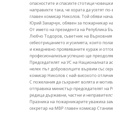
опасностите и спасихте стотици човешки
направихте така, че хората да усетят по
главен комисар Николов. Той обяви нач
Юрий Захарчук, обявен за пожарникар на 
От името на президента на Република Б
Любчо Тодоров, съветник на Върховния 
себеотрицанието и усилията, които пола
и ежедневно проявяваните кураж и отгов
професионализъм успешно ще преодолява
Председателят на УС на Националната а
нелек път доброволците вървим със сери
комисар Николов с най-високото отличие
С пожелания да съхранят волята и моти
отправиха министър-председателят на Р
редица държавни, частни и неправителс
Празника на пожарникарите уважиха за
секретар на МВР главен комисар Станим