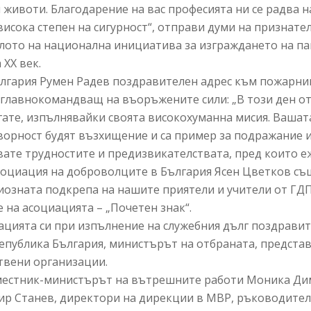
 животи. Благодарение на вас професията ни се радва 
-висока степен на сигурност“, отправи думи на признат
алото на национална инициатива за изграждането на па
XX век.
ългария Румен Радев поздравителен адрес към пожарни
главнокомандващ на въоръжените сили: „В този ден о
гате, изпълнявайки своята високохуманна мисия. Вашат
орност будят възхищение и са пример за подражание и 
те трудностите и предизвикателствата, пред които еж
социация на доброволците в България Ясен Цветков същ
озната подкрепа на нашите приятели и учители от ГДП
 на асоциацията – „Почетен знак“.
вацията си при изпълнение на служебния дълг поздрав
епублика България, министърът на отбраната, представ
твени организации.
местник-министърът на вътрешните работи Моника Ди
ир Станев, директори на дирекции в МВР, ръководите