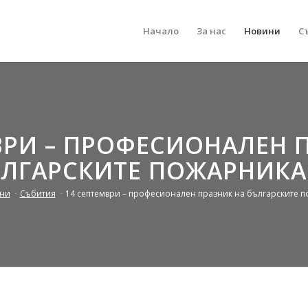
Начало
За нас
Новини
С
ВРИ – ПРОФЕСИОНАЛЕН 
ЛГАРСКИТЕ ПОЖАРНИК
ни
/
Събития
/
14 септември – професионален празник на българските п