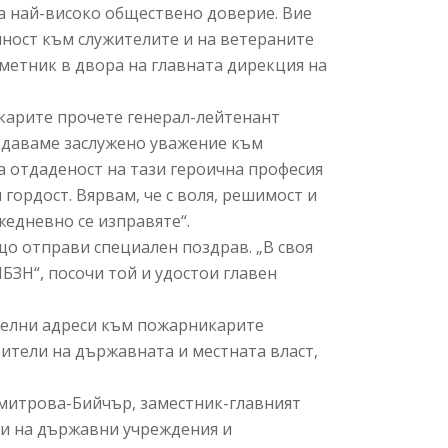
на най-високо обществено доверие. Вие
елност към служителите и на ветераните
метник в двора на главната дирекция на
карите прочете генерал-лейтенант
тдаваме заслужено уважение към
а отдаденост на тази героична професия
гордост. Вярвам, че с воля, решимост и
едневно се изправяте“.
о отправи специален поздрав. „В своя
БЗН“, посочи той и удостои главен
ителни адреси към пожарникарите
ители на държавната и местната власт,
митрова-Бийчър, заместник-главният
ли на държавни учреждения и