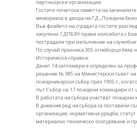
партньорски организации.
Гостите почетоха паметта на загиналите
мемориала в двора на ГД „Пожарна безоп
Във фоайето на сградата гостите разглед
закупени. ГДПБЗН прави изложбата с бла
пострадали при изпълнение на служебни
По случай празника 305 огнеборци бяха 
Историческа справка:
Денят 14 септември е определен за проф
решение № 385 на Министерски съвет на Р
пожарникарски събор през 1905 г., когат
път Събор на 17 пожарни командири от ц
В работата на събора участват пожарни
В дневния ред на събора са поставени с
организация, нормативна уредба, статут
материално техническо осигуряване и п