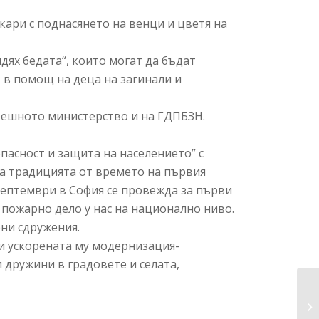
ари с поднасянето на венци и цветя на
идях бедата“, които могат да бъдат
 в помощ на деца на загинали и
трешното министерство и на ГДПБЗН.
пасност и защита на населението” с
ена традицията от времето на първия
 септември в София се провежда за първи
 пожарно дело у нас на национално ниво.
ни сдружения.
 и ускорената му модернизация-
 дружини в градовете и селата,