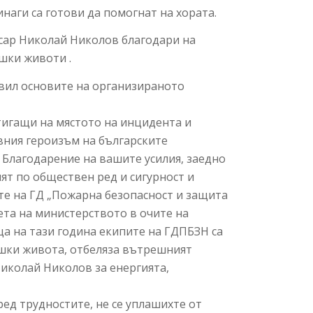
аги са готови да помогнат на хората.
исар Николай Николов благодари на
шки животи .
авил основите на организираното
тигащи на мястото на инцидента и
евния героизъм на българските
 Благодарение на вашите усилия, заедно
ят по обществен ред и сигурност и
е на ГД „Пожарна безопасност и защита
тета на министерството в очите на
ца на тази година екипите на ГДПБЗН са
вешки живота, отбеляза вътрешният
иколай Николов за енергията,
пред трудностите, не се уплашихте от