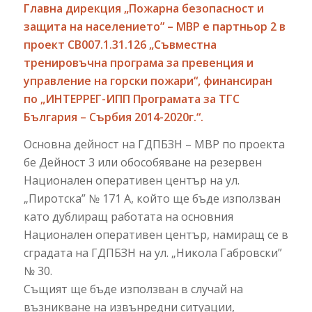
Главна дирекция „Пожарна безопасност и
защита на населението” – МВР e партньор 2 в
проект CB007.1.31.126 „Съвместна
тренировъчна програма за превенция и
управление на горски пожари“, финансиран
по „ИНТЕРРЕГ-ИПП Програмата за ТГС
България – Сърбия 2014-2020г.“.
Основна дейност на ГДПБЗН – МВР по проекта
бе Дейност 3 или обособяване на резервен
Национален оперативен център на ул.
„Пиротска” № 171 А, който ще бъде използван
като дублиращ работата на основния
Национален оперативен център, намиращ се в
сградата на ГДПБЗН на ул. „Никола Габровски”
№ 30.
Същият ще бъде използван в случай на
възникване на извънредни ситуации,