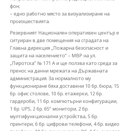
фон;
– едно работно място за визуализиране на
произшествията.
Резервният Национален оперативен център е
ситуиран в две помещения на сградата на
Главна дирекция „Пожарна безопасност и
защита на населението” – МВР на ул.
„Пиротска” № 171 А и ще ползва като среда за
пренос на данни мрежата на Държавната
администрация. За нормалното му
функциониране бяха доставени 10 бр. бюра, 15
бр. офис столове, 10 бр. етажерки, 12 бр.
гардероби, 11 бр. компютърни конфигурации,
1 бр. UPS, 2 бр. 65“ монитори, 2 бр.
мултифункционални устройства, 5 бр.
принтери, 6 бр. цифрови телефони, 4 бр. видео