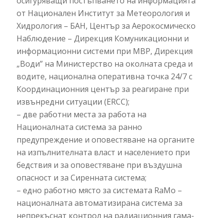
осигуряващи постъпването на информацията
от Национален Институт за Метеорология и
Хидрология – БАН, Център за Аерокосмическо
Наблюдение – Дирекция Комуникационни и
информационни системи при МВР, Дирекция
„Води” на Министерство на околната среда и
водите, национална оперативна точка 24/7 с
Координационния център за реагиране при
извънредни ситуации (ERCC);
– две работни места за работа на
Националната система за ранно
предупреждение и оповестяване на органите
на изпълнителната власт и населението при
бедствия и за оповестяване при въздушна
опасност и за Сиренната система;
– едно работно място за системата RaMo –
националната автоматизирана система за
непрекъснат контрол на радиационния гама-