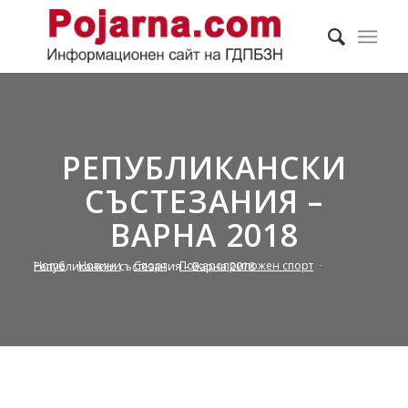
РЕПУБЛИКАНСКИ
СЪСТЕЗАНИЯ –
ВАРНА 2018
Home
/
Новини
/
Спорт
/
Пожароприложен спорт
/
Републикански състезания – Варна 2018