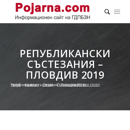
РЕПУБЛИКАНСКИ
СЪСТЕЗАНИЯ –
ПЛОВДИВ 2019
Home
/
Новини
/
Спорт
/
Пожароприложен спорт
/
Републикански състезания – Пловдив 2019...