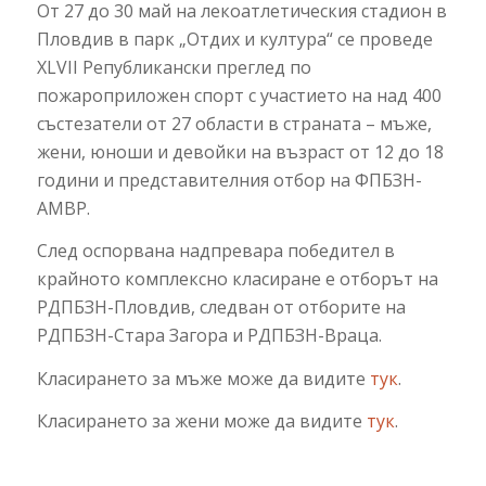
От 27 до 30 май на лекоатлетическия стадион в
Пловдив в парк „Отдих и култура“ се проведе
XLVII Републикански преглед по
пожароприложен спорт с участието на над 400
състезатели от 27 области в страната – мъже,
жени, юноши и девойки на възраст от 12 до 18
години и представителния отбор на ФПБЗН-
АМВР.
След оспорвана надпревара победител в
крайното комплексно класиране е отборът на
РДПБЗН-Пловдив, следван от отборите на
РДПБЗН-Стара Загора и РДПБЗН-Враца.
Класирането за мъже може да видите
тук
.
Класирането за жени може да видите
тук
.