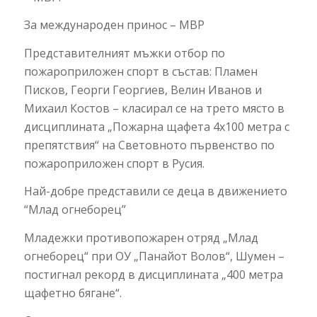
За международен принос – МВР
Представителният мъжки отбор по
пожароприложен спорт в състав: Пламен
Писков, Георги Георгиев, Велин Иванов и
Михаил Костов – класирал се на трето място в
дисциплината „Пожарна щафета 4х100 метра с
препятствия“ на Световното първенство по
пожароприложен спорт в Русия.
Най-добре представили се деца в движението
“Млад огнеборец”
Младежки противопожарен отряд „Млад
огнеборец“ при ОУ „Панайот Волов“, Шумен –
постигнал рекорд в дисциплината „400 метра
щафетно бягане“.