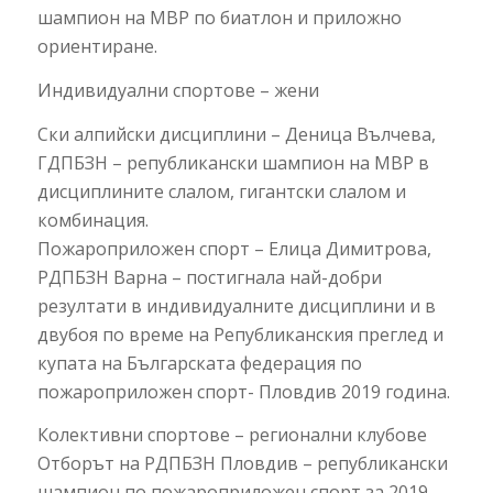
шампион на МВР по биатлон и приложно
ориентиране.
Индивидуални спортове – жени
Ски алпийски дисциплини – Деница Вълчева,
ГДПБЗН – републикански шампион на МВР в
дисциплините слалом, гигантски слалом и
комбинация.
Пожароприложен спорт – Елица Димитрова,
РДПБЗН Варна – постигнала най-добри
резултати в индивидуалните дисциплини и в
двубоя по време на Републиканския преглед и
купата на Българската федерация по
пожароприложен спорт- Пловдив 2019 година.
Колективни спортове – регионални клубове
Отборът на РДПБЗН Пловдив – републикански
шампион по пожароприложен спорт за 2019