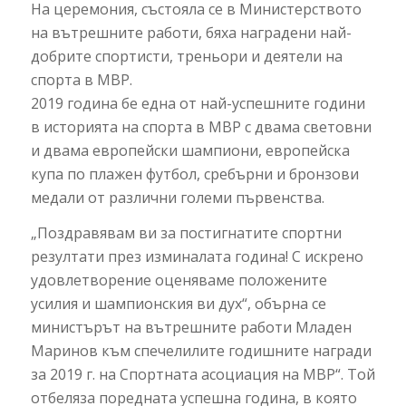
На церемония, състояла се в Министерството
на вътрешните работи, бяха наградени най-
добрите спортисти, треньори и деятели на
спорта в МВР.
2019 година бе една от най-успешните години
в историята на спорта в МВР с двама световни
и двама европейски шампиони, европейска
купа по плажен футбол, сребърни и бронзови
медали от различни големи първенства.
„Поздравявам ви за постигнатите спортни
резултати през изминалата година! С искрено
удовлетворение оценяваме положените
усилия и шампионския ви дух“, обърна се
министърът на вътрешните работи Младен
Маринов към спечелилите годишните награди
за 2019 г. на Спортната асоциация на МВР“. Той
отбеляза поредната успешна година, в която