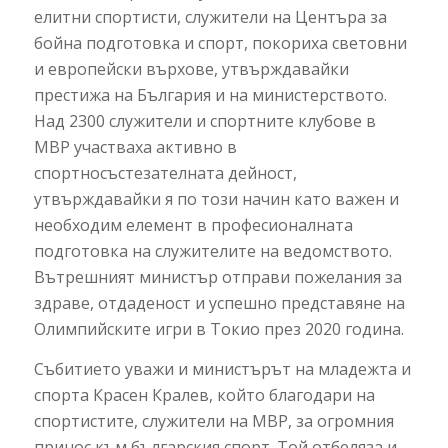
елитни спортисти, служители на Центъра за
бойна подготовка и спорт, покориха световни
и европейски върхове, утвърждавайки
престижа на България и на министерството.
Над 2300 служители и спортните клубове в
МВР участваха активно в
спортносъстезателната дейност,
утвърждавайки я по този начин като важен и
необходим елемент в професионалната
подготовка на служителите на ведомството.
Вътрешният министър отправи пожелания за
здраве, отдаденост и успешно представяне на
Олимпийските игри в Токио през 2020 година.
Събитието уважи и министърът на младежта и
спорта Красен Кралев, който благодари на
спортистите, служители на МВР, за огромния
принос към българския спорт. Той отбеляза и