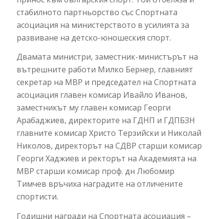
стабилното партньорство със Спортната
асоциация на министерството в усилията за
развиване на детско-юношеския спорт.
Двамата министри, заместник-министърът на
вътрешните работи Милко Бернер, главният
секретар на МВР и председател на Спортната
асоциация главен комисар Ивайло Иванов,
заместникът му главен комисар Георги
Арабаджиев, директорите на ГДНП и ГДПБЗН
главните комисар Христо Терзийски и Николай
Николов, директорът на СДВР старши комисар
Георги Хаджиев и ректорът на Академията на
МВР старши комисар проф. дн Любомир
Тимчев връчиха наградите на отличените
спортисти.
Годишни награди на Спортната асоциация –