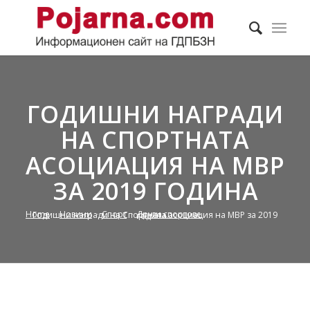
ГОДИШНИ НАГРАДИ
НА СПОРТНАТА
АСОЦИАЦИЯ НА МВР
ЗА 2019 ГОДИНА
Home
/
Новини
/
Спорт
/
Други спортове
/
Годишни награди на Спортната асоциация на МВР за 2019 година...