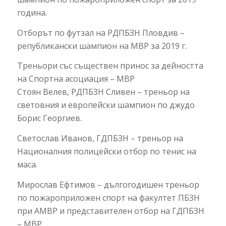
година.
Отборът по футзал на РДПБЗН Пловдив –
републикански шампион на МВР за 2019 г.
Треньори със съществен принос за дейността
на Спортна асоциация – МВР
Стоян Велев, РДПБЗН Сливен – треньор на
световния и европейски шампион по джудо
Борис Георгиев.
Светослав Иванов, ГДПБЗН – треньор на
Националния полицейски отбор по тенис на
маса.
Мирослав Ефтимов – дългогодишен треньор
по пожароприложен спорт на факултет ПБЗН
при АМВР и представителен отбор на ГДПБЗН
– МВР.