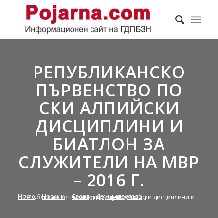
РЕПУБЛИКАНСКО
ПЪРВЕНСТВО ПО
СКИ АЛПИЙСКИ
ДИСЦИПЛИНИ И
БИАТЛОН ЗА
СЛУЖИТЕЛИ НА МВР
– 2016 Г.
Home
/
Новини
/
Спорт
/
Други спортове
/
Републиканско първенство по ски алпийски дисциплини и биатлон за служители н...