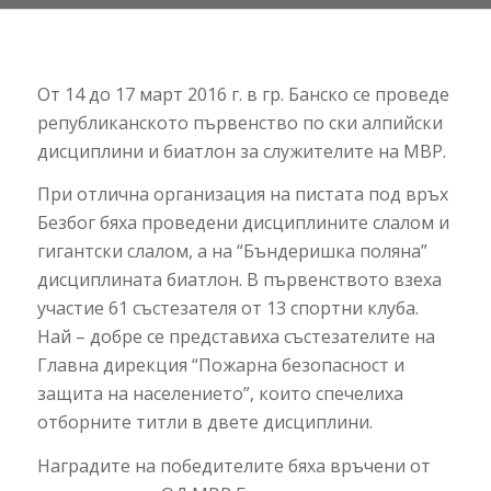
От 14 до 17 март 2016 г. в гр. Банско се проведе
републиканското първенство по ски алпийски
дисциплини и биатлон за служителите на МВР.
При отлична организация на пистата под връх
Безбог бяха проведени дисциплините слалом и
гигантски слалом, а на “Бъндеришка поляна”
дисциплината биатлон. В първенството взеха
участие 61 състезателя от 13 спортни клуба.
Най – добре се представиха състезателите на
Главна дирекция “Пожарна безопасност и
защита на населението”, които спечелиха
отборните титли в двете дисциплини.
Наградите на победителите бяха връчени от