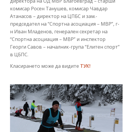
директора на ОД МВР Благоевград – старши
комисар Росен Танушев, комисар Чавдар
Атанасов – директор на ЦПБС и зам.-
председател на “Спортна асоциация – МВР”, г-
н Иван Младенов, генерален секретар на
“Спортна асоциация – МВР” и инспектор
Георги Савов – началник-група “Елитен спорт”
в ЦБПС.
Класирането може да видите
ТУК!