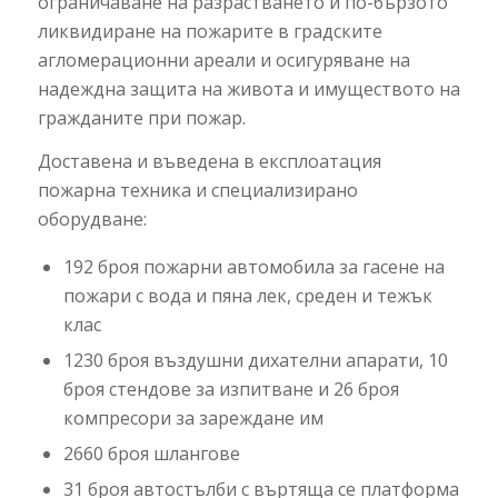
ограничаване на разрастването и по-бързото
ликвидиране на пожарите в градските
агломерационни ареали и осигуряване на
надеждна защита на живота и имуществото на
гражданите при пожар.
Доставена и въведена в експлоатация
пожарна техника и специализирано
оборудване:
192 броя пожарни автомобила за гасене на
пожари с вода и пяна лек, среден и тежък
клас
1230 броя въздушни дихателни апарати, 10
броя стендове за изпитване и 26 броя
компресори за зареждане им
2660 броя шланговe
31 броя автостълби с въртяща се платформа