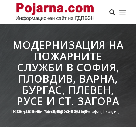
МОДЕРНИЗАЦИЯ НА
ПОЖАРНИТЕ
СЛУЖБИ В СОФИЯ,
ПЛОВДИВ, ВАРНА,
БУРГАС, ПЛЕВЕН,
РУСЕ И СТ. ЗАГОРА
Home
/
Новини
/
Международни проекти
/
Модернизация на пожарните служби в София, Пловдив, Варна, Бургас, Плевен, Ру...