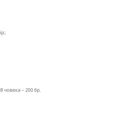
р.;
8 човека – 200 бр.