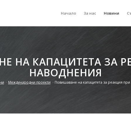
Начало
За нас
Новини
С
Е НА КАПАЦИТЕТА ЗА Р
НАВОДНЕНИЯ
ни
/
Международни проекти
/
Повишаване на капацитета за реакция при 