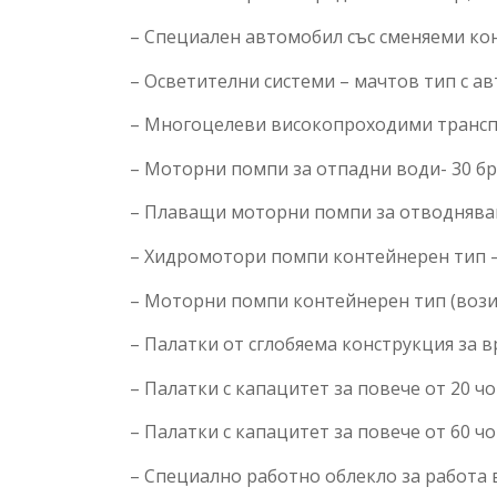
– Специален автомобил със сменяеми конт
– Осветителни системи – мачтов тип с ав
– Многоцелеви високопроходими транспор
– Моторни помпи за отпадни води- 30 бр.
– Плаващи моторни помпи за отводняване
– Хидромотори помпи контейнерен тип – 
– Моторни помпи контейнерен тип (вози
– Палатки от сглобяема конструкция за вр
– Палатки с капацитет за повече от 20 чов
– Палатки с капацитет за повече от 60 чов
– Специално работно облекло за работа в