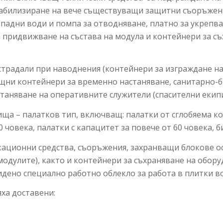
стабилизиране на вече съществуващи защитни съоръжен
падни води и помпа за отводняване, платно за укрепван
 придвижване на състава на модула и контейнери за с
острадали при наводнения (контейнери за изграждане 
ищни контейнери за временно настаняване, санитарно-
таняване на оперативните служители (спасителни екипи
ища – палатков тип, включващ: палатки от сглобяема к
20 човека, палатки с капацитет за повече от 60 човека, 
кационни средства, съоръжения, захранващи блокове 
одулите), както и контейнери за съхраняване на обору
идено специално работно облекло за работа в плитки во
ха доставени: