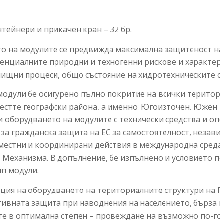
тейнери и прикачен кран – 32 бр.
то на модулите се предвижда максимална защитеност на
тенциалните природни и техногенни рискове и характе
чищни процеси, общо състояние на хидротехническите 
модули бе осигурено пълно покритие на всички терито
естте географски района, а именно: Югоизточен, Южен
 оборудването на модулите с технически средства и оп
а гражданска защита на ЕС за самостоятелност, независ
местни и координирани действия в международна среда 
Механизма. В допълнение, бе изпълнено и условието п
ип модули.
ция на оборудването на териториалните структури на 
тивната защита при наводнения на населението, бърза 
ите в оптимална степен – провеждане на възможно по-г