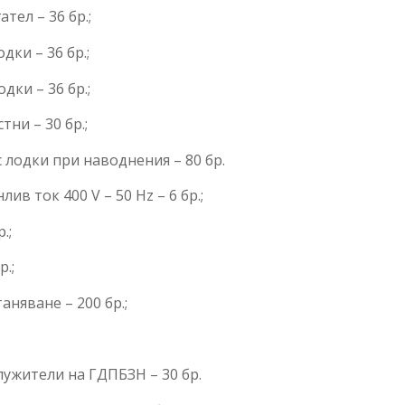
тел – 36 бр.;
ки – 36 бр.;
дки – 36 бр.;
ни – 30 бр.;
 лодки при наводнения – 80 бр.
в ток 400 V – 50 Hz – 6 бр.;
.;
р.;
няване – 200 бр.;
ужители на ГДПБЗН – 30 бр.