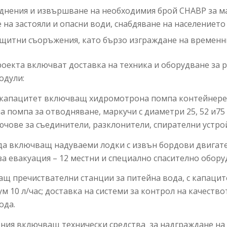
однения и извършване на необходимия брой СНАВР за м
а застояли и опасни води, снабдяване на населението 
щитни съоръжения, като бързо изграждане на временн
роекта включват доставка на техника и оборудване за 
одули:
м капацитет включващ хидромотрона помпа контейнере
 помпа за отводняване, маркучи с диаметри 25, 52 и75 
ючове за съединители, разклонители, спирателни устро
ода включващ надуваеми лодки с извън бордови двигате
а евакуация – 12 местни и специално спасително обору
ащ пречиствателни станции за питейна вода, с капацит
м 10 л/час; доставка на системи за контрол на качеств
ода.
ния включващ технически средства за надграждане на д