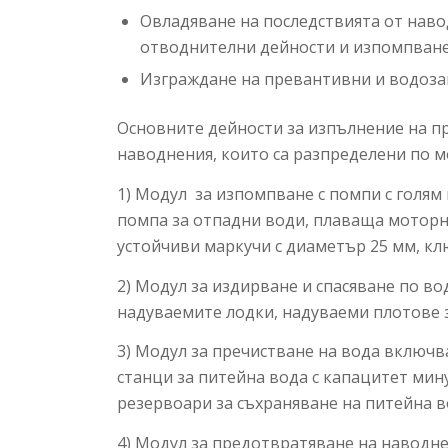
Овладяване на последствията от нав
отводнителни дейности и изпомпване н
Изграждане на превантивни и водоза
Основните дейности за изпълнение на п
наводнения, които са разпределени по м
1) Модул за изпомпване с помпи с голя
помпа за отпадни води, плаваща моторна
устойчиви маркучи с диаметър 25 мм, кл
2) Модул за издирване и спасяване по в
надуваемите лодки, надуваеми плотове з
3) Модул за пречистване на вода включв
станци за питейна вода с капацитет мину
резервоари за съхраняване на питейна в
4) Модул за предотвратяване на наводне