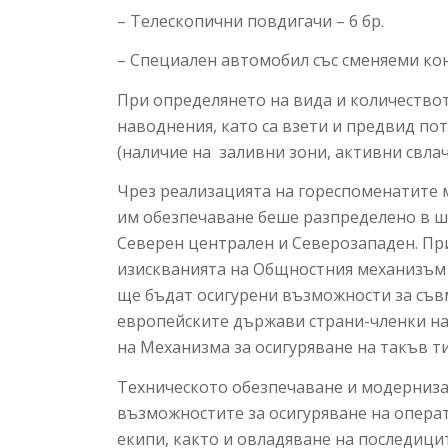
– Телескопични повдигачи – 6 бр.
– Специален автомобил със сменяеми кон
При определянето на вида и количество
наводнения, като са взети и предвид по
(наличие на заливни зони, активни свла
Чрез реализацията на гореспоменатите 
им обезпечаване беше разпределено в ш
Северен централен и Северозападен. При
изискванията на Общностния механизъм з
ще бъдат осигурени възможности за съв
европейските държави страни-членки на 
на Механизма за осигуряване на такъв т
Техническото обезпечаване и модерниза
възможностите за осигуряване на опера
екипи, както и овладяване на последиц