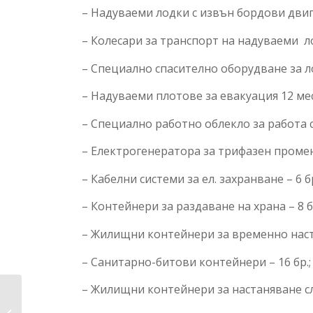
– Надуваеми лодки с извън бордови двига
– Колесари за транспорт на надуваеми лод
– Специално спасително оборудване за ло
– Надуваеми плотове за евакуация 12 мест
– Специално работно облекло за работа с
– Електрогенератора за трифазен променли
– Кабелни системи за ел. захранване – 6 бр
– Контейнери за раздаване на храна – 8 б
– Жилищни контейнери за временно наста
– Санитарно-битови контейнери – 16 бр.;
– Жилищни контейнери за настаняване сл
Обучения за
действие при