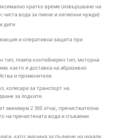
аксимално кратко време (извършване на
с чиста вода за пиене и хигиенни нужди)
и диги
реакция и оперативна защита при
н тип, помпа контейнерен тип, моторна
мм, както и доставка на абразивно
йства и променители.
л, колесари за транспорт на
дване за лодките.
ет минимум 2 300 л/час, пречиствателни
ото на пречистената вода и сгъваеми
иги, като: машина за пълнене на чували