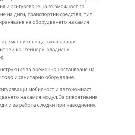
ия и осигуряване на възможност за
е на диги, транспортни средства, тип
ъхраняване на оборудването на самия
на временни селища, включващи
битови контейнери, хладилни
).
онструкция за временно настаняване на
битово и санитарно оборудване.
осигуряващи мобилност и автономност
дването на самия модул. За оперативния
ди и за работа с лодки при наводнения.