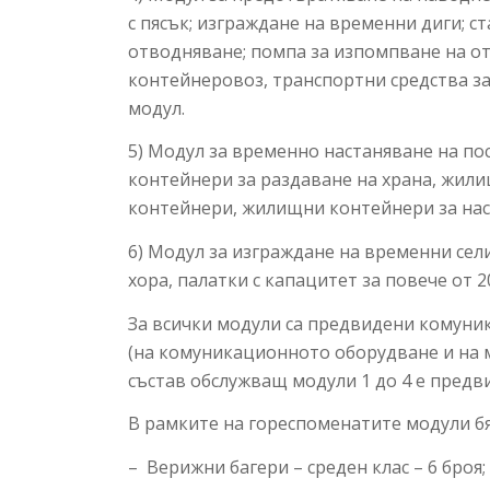
с пясък; изграждане на временни диги; 
отводняване; помпа за изпомпване на от
контейнеровоз, транспортни средства за
модул.
5) Модул за временно настаняване на п
контейнери за раздаване на храна, жил
контейнери, жилищни контейнери за нас
6) Модул за изграждане на временни сел
хора, палатки с капацитет за повече от 
За всички модули са предвидени комуни
(на комуникационното оборудване и на м
състав обслужващ модули 1 до 4 е предв
В рамките на гореспоменатите модули бя
– Верижни багери – среден клас – 6 броя;