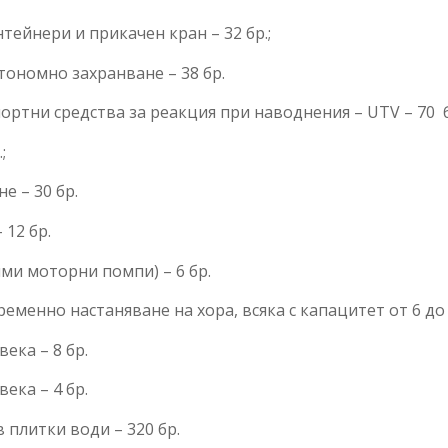
ейнери и прикачен кран – 32 бр.;
тономно захранване – 38 бр.
тни средства за реакция при наводнения – UTV – 70 б
;
 – 30 бр.
12 бр.
ми моторни помпи) – 6 бр.
еменно настаняване на хора, всяка с капацитет от 6 до 
ека – 8 бр.
ека – 4 бр.
 плитки води – 320 бр.