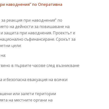
при наводнения”
по Оперативна
за реакция при наводнения” по
нието на дейности за повишаване на
 и защита при наводнения. Проектът е
т национално съфинансиране. Срокът за
ретни цели:
на:
твено в първите часове след възникване
а и безопасна евакуация на всички
рашени или залети територии
ията на местните органи на