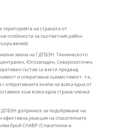
 територията на страната от
рни особености за съответния район
съоръжения).
риални звена на ГДПБЗН. Техническото
 централен, Югозападен, Североизточен,
еративен състав са взети предвид
имост и оперативна съвместимост. т.е.,
с оперативните екипи на всяка една от
оставяно към всяка една страна членка
ГДПБЗН допринесе за подобряване на
и ефективна реакция на спасителните
олям брой СНАВР /Спасителни и