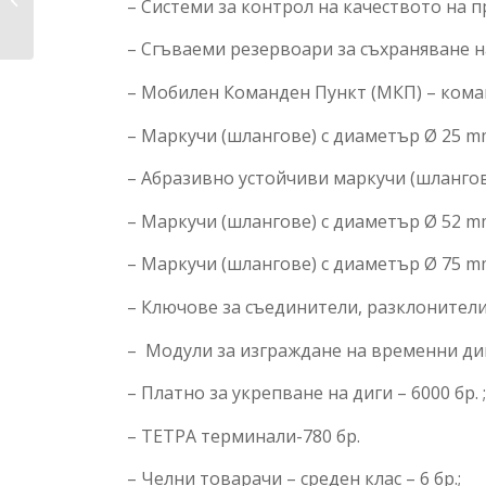
– Системи за контрол на качеството на пр
възникване на
бедствия,...
– Сгъваеми резервоари за съхраняване на
– Мобилен Команден Пункт (МКП) – кома
– Маркучи (шлангове) с диаметър Ø 25 mm
– Абразивно устойчиви маркучи (шлангове
– Маркучи (шлангове) с диаметър Ø 52 mm
– Маркучи (шлангове) с диаметър Ø 75 mm
– Ключове за съединители, разклонители,
– Модули за изграждане на временни диги
– Платно за укрепване на диги – 6000 бр. 
– ТЕТРА терминали-780 бр.
– Челни товарачи – среден клас – 6 бр.;