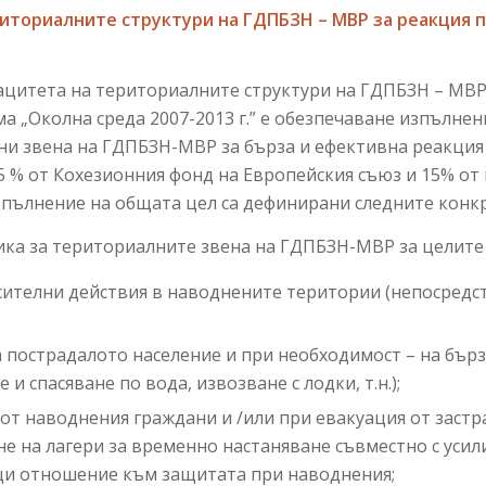
иториалните структури на ГДПБЗН – МВР за реакция 
цитета на териториалните структури на ГДПБЗН – МВР 
а „Околна среда 2007-2013 г.” е обезпечаване изпълне
ни звена на ГДПБЗН-МВР за бърза и ефективна реакция
 85 % от Кохезионния фонд на Европейския съюз и 15% о
изпълнение на общата цел са дефинирани следните конк
ика за териториалните звена на ГДПБЗН-МВР за целите 
сителни действия в наводнените територии (непосредс
 пострадалото население и при необходимост – на бърз
и спасяване по вода, извозване с лодки, т.н.);
от наводнения граждани и /или при евакуация от заст
не на лагери за временно настаняване съвместно с усил
щи отношение към защитата при наводнения;