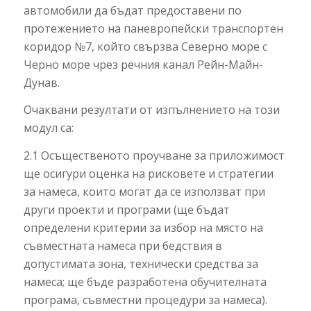
автомобили да бъдат предоставени по
протежението на паневропейски транспортен
коридор №7, който свързва Северно море с
Черно море чрез речния канал Рейн-Майн-
Дунав.
Очаквани резултати от изпълнението на този
модул са:
2.1 Осъщественото проучване за приложимост
ще осигури оценка на рисковете и стратегии
за намеса, които могат да се използват при
други проекти и програми (ще бъдат
определени критерии за избор на място на
съвместната намеса при бедствия в
допустимата зона, технически средства за
намеса; ще бъде разработена обучителната
програма, съвместни процедури за намеса).