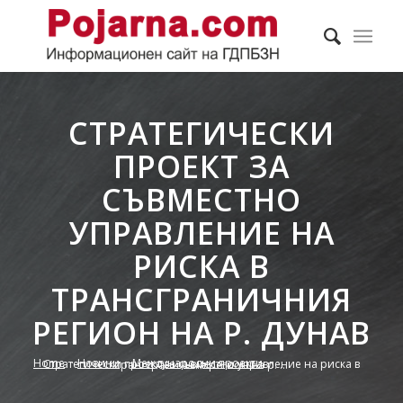
СТРАТЕГИЧЕСКИ
ПРОЕКТ ЗА
СЪВМЕСТНО
УПРАВЛЕНИЕ НА
РИСКА В
ТРАНСГРАНИЧНИЯ
РЕГИОН НА Р. ДУНАВ
Home
/
Новини
/
Международни проекти
/
Стратегически проект за съвместно управление на риска в трансграничния регион на р. ...