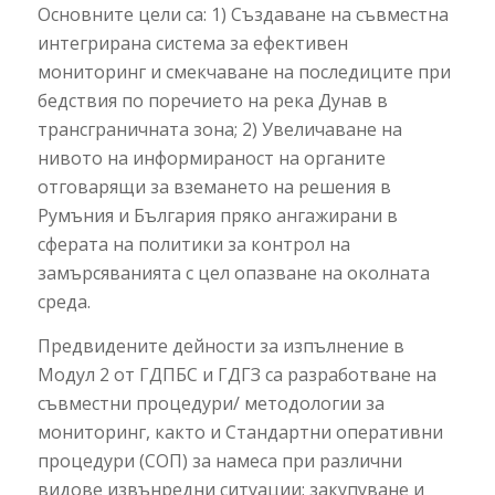
Основните цели са: 1) Създаване на съвместна
интегрирана система за ефективен
мониторинг и смекчаване на последиците при
бедствия по поречието на река Дунав в
трансграничната зона; 2) Увеличаване на
нивото на информираност на органите
отговарящи за вземането на решения в
Румъния и България пряко ангажирани в
сферата на политики за контрол на
замърсяванията с цел опазване на околната
среда.
Предвидените дейности за изпълнение в
Модул 2 от ГДПБС и ГДГЗ са разработване на
съвместни процедури/ методологии за
мониторинг, както и Стандартни оперативни
процедури (СОП) за намеса при различни
видове извънредни ситуации; закупуване и