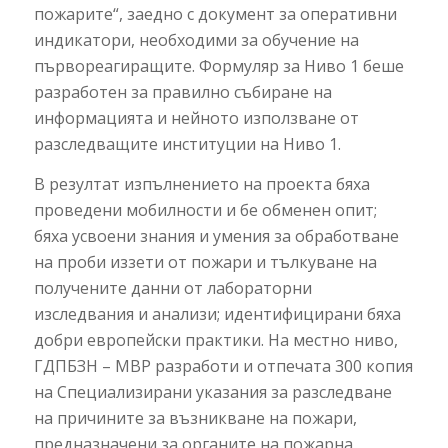
пожарите“, заедно с документ за оперативни
индикатори, необходими за обучение на
първореагиращите. Формуляр за Ниво 1 беше
разработен за правилно събиране на
информацията и нейното използване от
разследващите институции на Ниво 1.
В резултат изпълнението на проекта бяха
проведени мобилности и бе обменен опит;
бяха усвоени знания и умения за обработване
на проби иззети от пожари и тълкуване на
получените данни от лабораторни
изследвания и анализи; идентифицирани бяха
добри европейски практики. На местно ниво,
ГДПБЗН – МВР разработи и отпечата 300 копия
на Специализирани указания за разследване
на причините за възникване на пожари,
предназначени за органите на пожарна