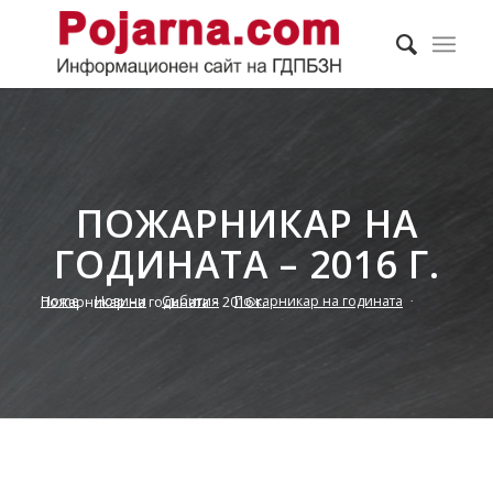
ПОЖАРНИКАР НА
ГОДИНАТА – 2016 Г.
Home
/
Новини
/
Събития
/
Пожарникар на годината
/
Пожарникар на годината – 2016 г.