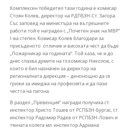
Комплексен победител тази година е комисар
Стоян Колев, директор на РДПБЗН-Ст. Загора.
Със заповед на министъра на вътрешните
работи той е награден с „Почетен знак на МВР”
I-ва степен. Комисар Колев благодари за
присъденото отличие и високата чест да бъде
„Пожарникар на годината“. Той каза, че и до
днес спазва думите на гл.комисар Николов, с
които е бил назначен за директор на
регионалната дирекция – денонощно да се
грижи за имиджа на професията и да пази
честта на пагона.
В раздел „Превенция” награди получиха ст.
инспектор Христо Тошев от РСПБЗН-Бургас, ст.
инспектор Радомир Радев от РСПБЗН-Ловеч и
тяхната колега мл. инспектор Адриана