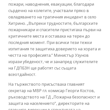
пожари, наводнения, евакуации, благодари
сърдечно на колегите, участвали пряко в
овладяването на трагичния инцидент в село
Хитрино. „Въпреки трудностите, българските
пожарникари и спасители пристигаха първи на
критичните места и оставаха на терен до
последния момент. При всички тези тежки
изпитания те защитиха доверието на хората и
честта на професията.“ Министър Узунов
изрази убеденост, че и занапред служителите
на ГДПБЗН ще работят със същата
всеотдайност.
На тържеството присъстваха главният
секретар на МВР гл. комисар Георги Костов,
ръководството на ГД „Пожарна безопасност и
защита на населението“, директорите на
главните дирекции в структурата на