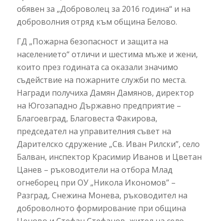
обявен за „Доброволец за 2016 година“ и на
доброволния отряд към община Белово.
ГД „Пожарна безопасност и защита на
населението“ отличи и шестима мъже и жени,
които през годината са оказали значимо
съдействие на пожарните служби по места.
Награди получиха Дамян Дамянов, директор
на Югозападно Държавно предприятие –
Благоевград, Благовеста Факирова,
председател на управителния съвет на
Дарителско сдружение „Св. Иван Рилски”, село
Балван, инспектор Красимир Иванов и Цветан
Цанев – ръководители на отбора Млад
огнеборец при ОУ „Никола Икономов” –
Разград, Снежина Монева, ръководител на
доброволното формирование при община
Ценово и Стефан Стефанов, жител на село