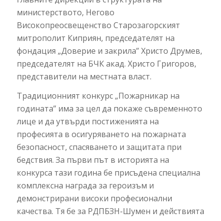
министерството, Негово
Високопреосвещенство Старозагорският
митрополит Киприян, председателят на
фондация „Доверие и закрила” Христо Друмев,
председателят на БЧК акад. Христо Григоров,
представители на местната власт.
Традиционният конкурс „Пожарникар на
годината” има за цел да покаже съвременното
лице и да утвърди постиженията на
професията в осигуряването на пожарната
безопасност, спасяването и защитата при
бедствия. За първи път в историята на
конкурса тази година бе присъдена специална
комплексна награда за героизъм и
демонстрирани високи професионални
качества. Тя бе за РДПБЗН-Шумен и действията