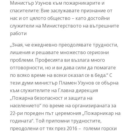
Министър Узунов към пожарникарите и
спасителите: Вие заслужавате признание от
нас и от цялото общество – като достойни
служители на Министерството на вътрешните
работи
„Зная, че ежедневно преодолявате трудности,
лишения и решавате множество сериозни
проблеми. Професията ви възлага много
отговорности, но и ви дава сили да помагате
по всяко време на всеки оказал се в беда.“ С
тези думи министър Пламен Узунов се обърна
към служителите на Главна дирекция
„Пожарна безопасност и защита на
населението“ по време на организираната за
22-ри пореден път церемония „Пожарникар на
годината“. Той припомни трудностите,
преодолени от тях през 2016 – големи горски