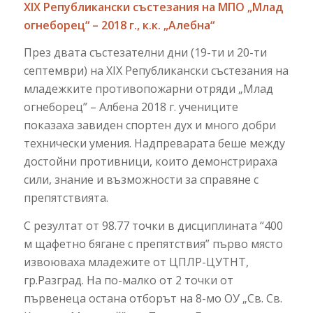
ХIХ Републикански състезания на МПО „Млад
огнеборец“ – 2018 г., к.к. „Алебна“
През двата състезателни дни (19-ти и 20-ти
септември) на XIX Републикански състезания на
младежките противопожарни отряди „Млад
огнеборец” – Албена 2018 г. учениците
показаха завиден спортен дух и много добри
технически умения. Надпреварата беше между
достойни противници, които демонстрираха
сили, знание и възможности за справяне с
препятствията.
С резултат от 98.77 точки в дисциплината “400
м щафетно бягане с препятствия” първо място
извоюваха младежите от ЦПЛР-ЦУТНТ,
гр.Разград. На по-малко от 2 точки от
първенеца остана отборът на 8-мо ОУ „Св. Св.