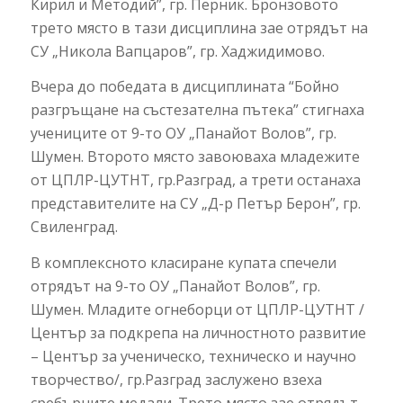
Кирил и Методий”, гр. Перник. Бронзовото
трето място в тази дисциплина зае отрядът на
СУ „Никола Вапцаров”, гр. Хаджидимово.
Вчера до победата в дисциплината “Бойно
разгръщане на състезателна пътека” стигнаха
учениците от 9-то ОУ „Панайот Волов”, гр.
Шумен. Второто място завоюваха младежите
от ЦПЛР-ЦУТНТ, гр.Разград, а трети останаха
представителите на СУ „Д-р Петър Берон”, гр.
Свиленград.
В комплексното класиране купата спечели
отрядът на 9-то ОУ „Панайот Волов”, гр.
Шумен. Младите огнеборци от ЦПЛР-ЦУТНТ /
Център за подкрепа на личностното развитие
– Център за ученическо, техническо и научно
творчество/, гр.Разград заслужено взеха
сребърните медали. Трето място зае отрядът