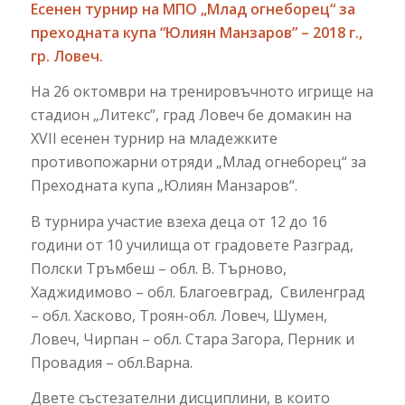
Есенен турнир на МПО „Млад огнеборец“ за
преходната купа “Юлиян Манзаров” – 2018 г.,
гр. Ловеч.
На 26 октомври на тренировъчното игрище на
стадион „Литекс”, град Ловеч бе домакин на
XVII есенен турнир на младежките
противопожарни отряди „Млад огнеборец“ за
Преходната купа „Юлиян Манзаров“.
В турнира участие взеха деца от 12 до 16
години от 10 училища от градовете Разград,
Полски Тръмбеш – обл. В. Търново,
Хаджидимово – обл. Благоевград, Свиленград
– обл. Хасково, Троян-обл. Ловеч, Шумен,
Ловеч, Чирпан – обл. Стара Загора, Перник и
Провадия – обл.Варна.
Двете състезателни дисциплини, в които