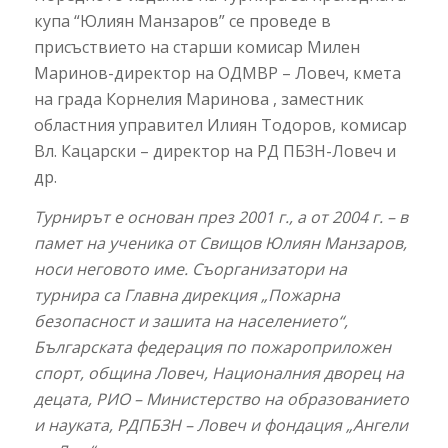
купа “Юлиян Манзаров” се проведе в
присъствието на старши комисар Милен
Маринов-директор на ОДМВР – Ловеч, кмета
на града Корнелия Маринова , заместник
областния управител Илиян Тодоров, комисар
Вл. Кацарски – директор на РД ПБЗН-Ловеч и
др.
Турнирът е основан през 2001 г., а от 2004 г. – в
памет на ученика от Свищов Юлиян Манзаров,
носи неговото име. Съорганизатори на
турнира са Главна дирекция „Пожарна
безопасност и зашита на населението“,
Българската федерация по пожароприложен
спорт, община Ловеч, Националния дворец на
децата, РИО – Министерство на образованието
и науката, РДПБЗН – Ловеч и фондация „Ангели