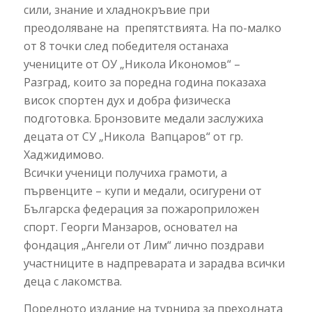
сили, знание и хладнокръвие при
преодоляване на препятствията. На по-малко
от 8 точки след победителя останаха
учениците от ОУ „Никола Икономов“ –
Разград, които за поредна година показаха
висок спортен дух и добра физическа
подготовка. Бронзовите медали заслужиха
децата от СУ „Никола Вапцаров“ от гр.
Хаджидимово.
Всички ученици получиха грамоти, а
първенците – купи и медали, осигурени от
Българска федерация за пожароприложен
спорт. Георги Манзаров, основател на
фондация „Ангели от Лим“ лично поздрави
участниците в надпреварата и зарадва всички
деца с лакомства.
Поредното издание на турнира за преходната