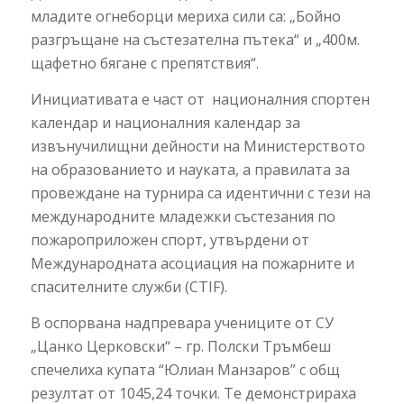
младите огнеборци мериха сили са: „Бойно
разгръщане на състезателна пътека“ и „400м.
щафетно бягане с препятствия“.
Инициативата е част от националния спортен
календар и националния календар за
извънучилищни дейности на Министерството
на образованието и науката, а правилата за
провеждане на турнира са идентични с тези на
международните младежки състезания по
пожароприложен спорт, утвърдени от
Международната асоциация на пожарните и
спасителните служби (CTIF).
В оспорвана надпревара учениците от СУ
„Цанко Церковски“ – гр. Полски Тръмбеш
спечелиха купата “Юлиан Манзаров” с общ
резултат от 1045,24 точки. Те демонстрираха