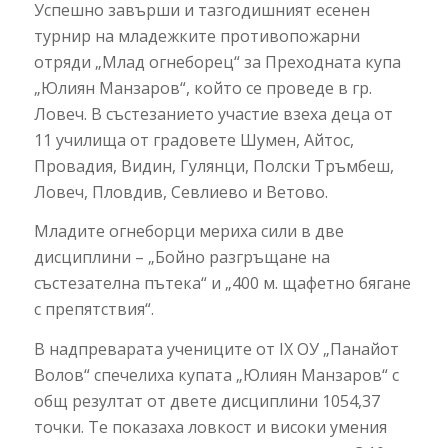
Успешно завърши и тазгодишният есенен
турнир на младежките противопожарни
отряди „Млад огнеборец“ за Преходната купа
„Юлиян Манзаров“, който се проведе в гр.
Ловеч. В състезанието участие взеха деца от
11 училища от градовете Шумен, Айтос,
Провадия, Видин, Гулянци, Полски Тръмбеш,
Ловеч, Пловдив, Севлиево и Ветово.
Младите огнеборци мериха сили в две
дисциплини – „Бойно разгръщане на
състезателна пътека“ и „400 м. щафетно бягане
с препятствия“.
В надпреварата учениците от IX ОУ „Панайот
Волов“ спечелиха купата „Юлиян Манзаров“ с
общ резултат от двете дисциплини 1054,37
точки. Те показаха ловкост и високи умения