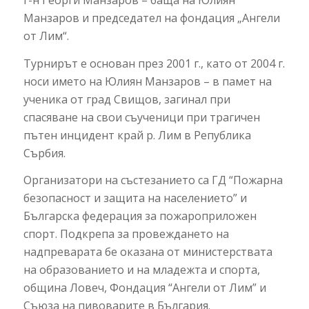
Манзаров и председател на фондация „Ангели
от Лим“.
Турнирът е основан през 2001 г., като от 2004 г.
носи името на Юлиян Манзаров – в памет на
ученика от град Свищов, загинал при
спасяване на свои съученици при трагичен
пътен инцидент край р. Лим в Република
Сърбия.
Организатори на състезанието са ГД “Пожарна
безопасност и защита на населението” и
Българска федерация за пожароприложен
спорт. Подкрепа за провеждането на
надпреварата бе оказана от министерствата
на образованието и на младежта и спорта,
община Ловеч, Фондация “Ангели от Лим” и
Съюза на пивоварите в България.