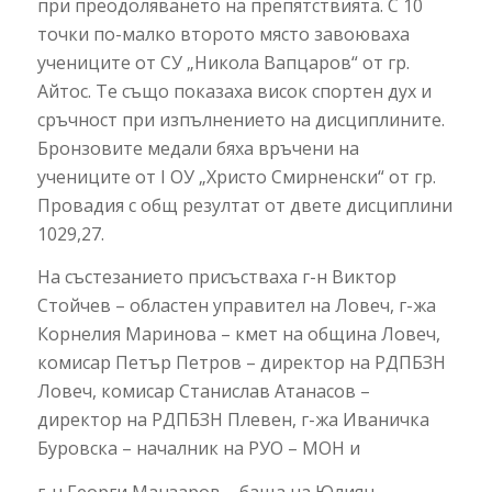
при преодоляването на препятствията. С 10
точки по-малко второто място завоюваха
учениците от СУ „Никола Вапцаров“ от гр.
Айтос. Те също показаха висок спортен дух и
сръчност при изпълнението на дисциплините.
Бронзовите медали бяха връчени на
учениците от I ОУ „Христо Смирненски“ от гр.
Провадия с общ резултат от двете дисциплини
1029,27.
На състезанието присъстваха г-н Виктор
Стойчев – областен управител на Ловеч, г-жа
Корнелия Маринова – кмет на община Ловеч,
комисар Петър Петров – директор на РДПБЗН
Ловеч, комисар Станислав Атанасов –
директор на РДПБЗН Плевен, г-жа Иваничка
Буровска – началник на РУО – МОН и
г-н Георги Манзаров – баща на Юлиян