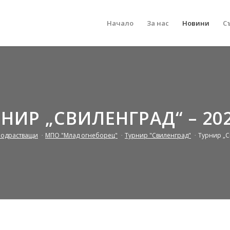
Начало
За нас
Новини
С
НИР „СВИЛЕНГРАД“ – 202
Подрастващи
/
МПО "Млад огнеборец"
/
Турнир "Свиленград"
/
Турнир „Св