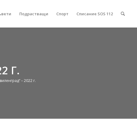
ъвети
Подрастващи
Спорт
Списание SOS 112
2 Г.
иленград“ – 2022 г.