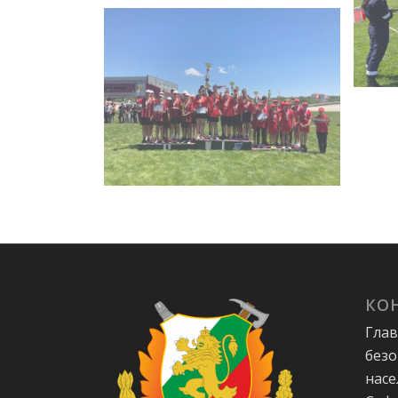
КО
Глав
безо
насе