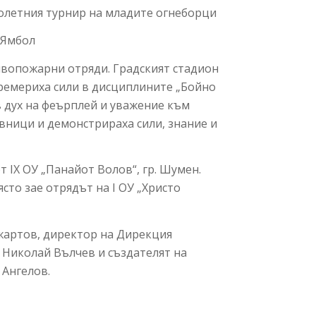
ролетния турнир на младите огнеборци
 Ямбол
ивопожарни отряди. Градският стадион
 премериха сили в дисциплините „Бойно
в дух на феърплей и уважение към
вници и демонстрираха сили, знание и
 IX ОУ „Панайот Волов“, гр. Шумен.
ясто зае отрядът на I ОУ „Христо
Джартов, директор на Дирекция
Николай Вълчев и създателят на
 Ангелов.