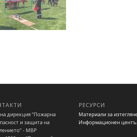
НТАКТИ
РЕСУРСИ
на дирекция "Пожарна
Материали за изтеглян
пасност и защита на
Информационен центъ
лението" - МВР