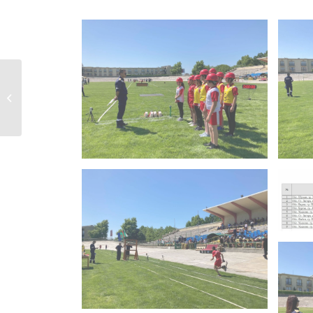
Републикански
състезания „Млад
огнеборец“...