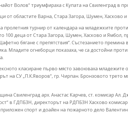
найот Волов“ триумфираха с Купата на Свиленград в п
ци от областите Варна, Стара Загора, Шумен, Хасково и
на пролетния турнир от календара на младежките прот
то 100 деца от Стара Загора, Шумен, Хасково и Ямбол,
Щафетно бягане с препятствия“. Състезанието премина 
ка. Младите огнеборци показаха, че са достойни проти
а.
лексното класиране първо място завоюваха младежите от
орът на СУ „П.К.Яворов“, гр. Чирпан. Бронзовото трето м
щина Свиленград арх. Анастас Карчев, ст. комисар Ал. 
ст“ в ГДПБЗН, директорът на РДПБЗН Хасково комисар 
приложен спорт и доайен на пожарното дело Валентин