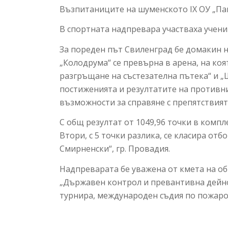
Възпитаниците на шуменското IX ОУ „Па
В спортната надпревара участваха учени
За пореден път Свиленград бе домакин 
„Колодрума“ се превърна в арена, на коя
разгръщане на състезателна пътека“ и „
постиженията и резултатите на противни
възможности за справяне с препятствият
С общ резултат от 1049,96 точки в комп
Втори, с 5 точки разлика, се класира отб
Смирненски“, гр. Провадия.
Надпреварата бе уважена от кмета на об
„Държавен контрол и превантивна дейно
турнира, международен съдия по пожаро