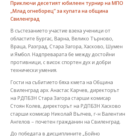
Приключи десетият юбилеен турнир на МПО
„Млад огнеборец” за купата на община
Свиленград
В състезанието участие взеха ученици от
областите Бургас, Варна, Велико Търново,
Враца, Разград, Стара Загора, Хасково, Шумен
и Ямбол. Надпреварата бе между достойни
противници, с висок спортен дух и добри
технически умения.
Гости на събитието бяха кмета на Община
Свиленград арх. Анастас Карчев, директорът
на РДПБЗН Стара Загора старши комисар
Стоян Колев, директорът на РДПБЗН Хасково
старши комисар Николай Вълчев, г-н Валентин
Ангелов – почетен гражданин на Свиленград.
До победата в дисциплините „Бойно