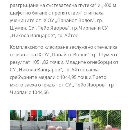
разгръщане на състезателна пътека” и „400 м
щафетно бягане с препятствия” стигнаха
учениците от IX ОУ „Панайот Волов“, гр.
Шумен, СУ „Пейо Яворов“, гр. Чирпан и СУ
„Никола Вапцаров“, гр. Айтос.
Комплексното класиране заслужено спечелиха
отрядът на IX ОУ „Панайот Волов“, гр. Шумен с
резултат 1051,82 точки. Младите огнеборци от
СУ „Никола Вапцаров“, гр. Айтос взеха
сребърните медали с 1044,95 точки.Трето
място заеха отрядът от СУ „Пейо Яворов“, гр.
Чирпан с 1044,66.