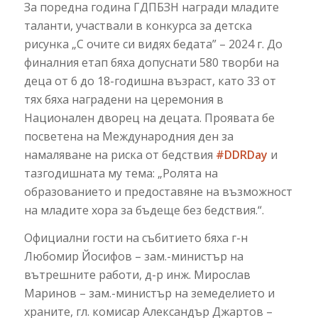
За поредна година ГДПБЗН награди младите
таланти, участвали в конкурса за детска
рисунка „С очите си видях бедата” – 2024 г. До
финалния етап бяха допуснати 580 творби на
деца от 6 до 18-годишна възраст, като 33 от
тях бяха наградени на церемония в
Национален дворец на децата. Проявата бе
посветена на Международния ден за
намаляване на риска от бедствия
#DDRDay
и
тазгодишната му тема: „Ролята на
образованието и предоставяне на възможност
на младите хора за бъдеще без бедствия.“.
Официални гости на събитието бяха г-н
Любомир Йосифов – зам.-министър на
вътрешните работи, д-р инж. Мирослав
Маринов – зам.-министър на земеделието и
храните, гл. комисар Александър Джартов –