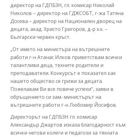
директор на ГДПБЗН, гл. комисар Николай
Николов – директор на ГДЖСОБТ, г-жа Татяна
Досева – директор на Национален дворец на
децата, акад. Христо Григоров, д-р х.к. –
Български червен кръст.
„От името на министъра на вътрешните
работи г-н Атанас Илков приветствам всички
талантливи деца, техните родители и
преподаватели. Конкурсът е показател как
нашето общество се грижи за децата.
Пожелавам Ви все повече успехи“, заяви в
обръщението си зам.-министърът на
вътрешните работи г-н Любомир Йосифов.
Директорът на ГДПБЗН гл. комисар
Александър Джартов изказа благодарност към
всички негови колеги и педагози за тяхната