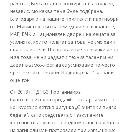
работа. „Всяка година конкурсът е актуален,
независимо каква тема бъде подбрана.
Благодаря и на нашите приятели и партньори
от Министерство на земеделието и храните,
ИАГ, БЧК и Национален дворец на децата за
усилията, които полагат за това, че сме един
екип, приятели. Поздравление за всички деца
и за това, че ни радват с техния талант и ни
дават възможност да се усмихваме по-често
чрез техните творби. На добър час!“, добави
още той.
От 2018 г. ГДПБЗН организира
благотворителна продажба на картините от
конкурса за детска рисунка „С очите си видях
бедата“, като средствата от закупените
картини се даряват за подпомагане на децата
на загинали или пострадали при изпълнение