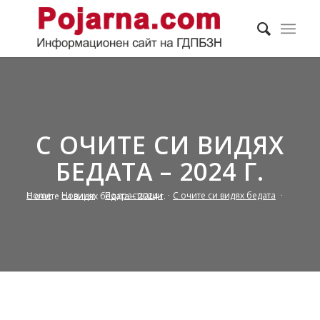
С ОЧИТЕ СИ ВИДЯХ
БЕДАТА – 2024 Г.
Home
/
Новини
/
Подрастващи
/
С очите си видях бедата
/
С очите си видях бедата – 2024 г.