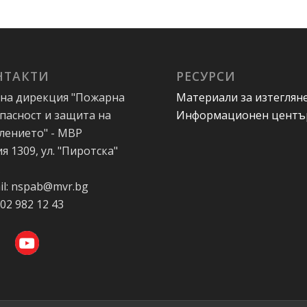
НТАКТИ
РЕСУРСИ
на дирекция "Пожарна
Материали за изтеглян
пасност и защита на
Информационен центъ
лението" - МВР
я 1309, ул. "Пиротска"
А
il: nspab@mvr.bg
 02 982 12 43