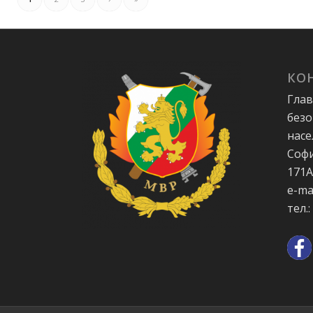
КО
Глав
безо
насе
Софи
171
e-ma
тел.: