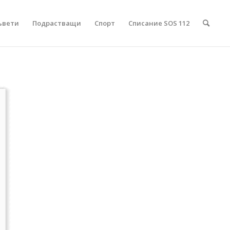
ъвети
Подрастващи
Спорт
Списание SOS 112