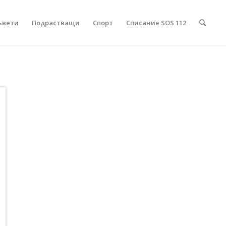
ъвети
Подрастващи
Спорт
Списание SOS 112