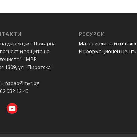
НТАКТИ
РЕСУРСИ
на дирекция "Пожарна
Материали за изтеглян
пасност и защита на
Информационен центъ
лението" - МВР
я 1309, ул. "Пиротска"
А
il: nspab@mvr.bg
 02 982 12 43