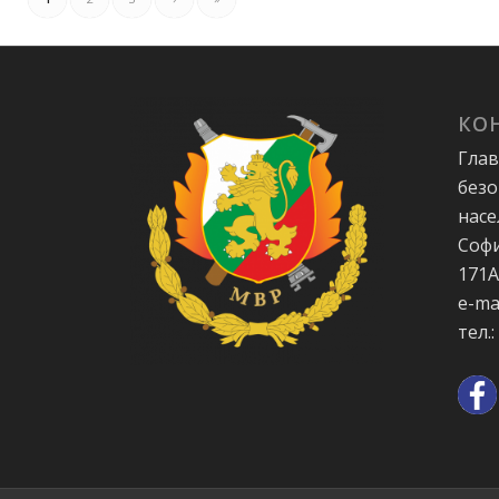
КО
Глав
безо
насе
Софи
171
e-ma
тел.: