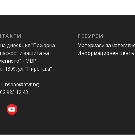
НТАКТИ
РЕСУРСИ
на дирекция "Пожарна
Материали за изтеглян
пасност и защита на
Информационен центъ
лението" - МВР
я 1309, ул. "Пиротска"
А
il: nspab@mvr.bg
 02 982 12 43