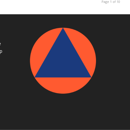
Page 1 of 10
е
р