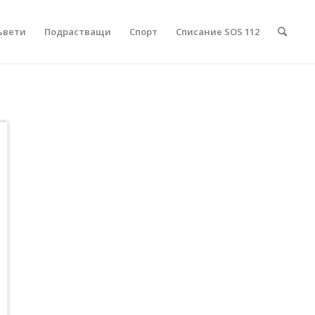
ъвети
Подрастващи
Спорт
Списание SOS 112