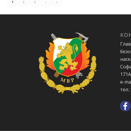
1
2
3
›
»
КО
Глав
безо
насе
Софи
171
e-ma
тел.: