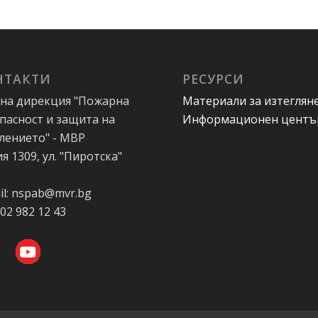
НТАКТИ
РЕСУРСИ
на дирекция "Пожарна
Материали за изтеглян
пасност и защита на
Информационен центъ
лението" - МВР
я 1309, ул. "Пиротска"
А
il: nspab@mvr.bg
 02 982 12 43