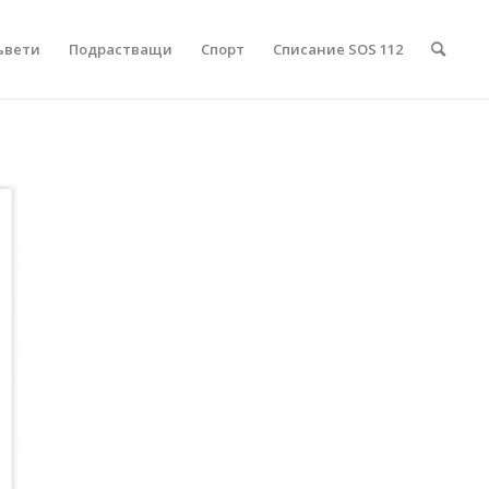
ъвети
Подрастващи
Спорт
Списание SOS 112