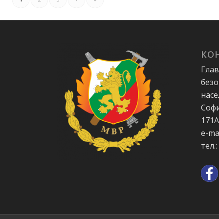
КО
Глав
безо
насе
Софи
171
e-ma
тел.: