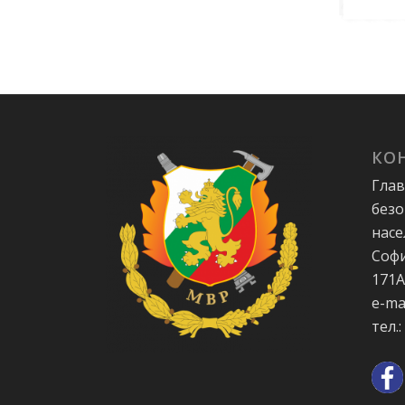
КО
Глав
безо
насе
Софи
171
e-ma
тел.: