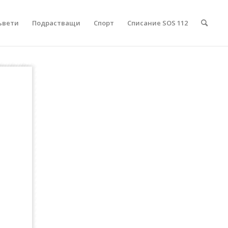
ъвети
Подрастващи
Спорт
Списание SOS 112