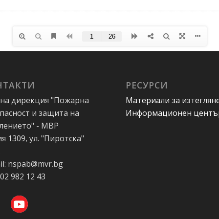
НТАКТИ
РЕСУРСИ
на дирекция "Пожарна
Материали за изтеглян
пасност и защита на
Информационен центъ
лението" - МВР
я 1309, ул. "Пиротска"
А
il: nspab@mvr.bg
 02 982 12 43