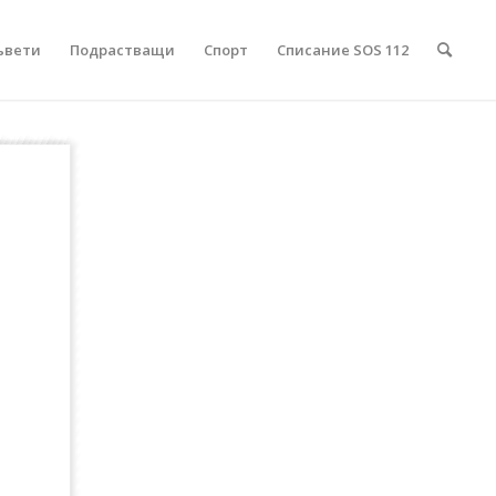
ъвети
Подрастващи
Спорт
Списание SOS 112