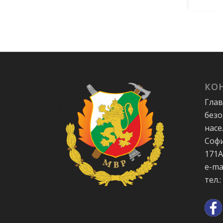
КО
Глав
безо
насе
Софи
171
e-ma
тел.: