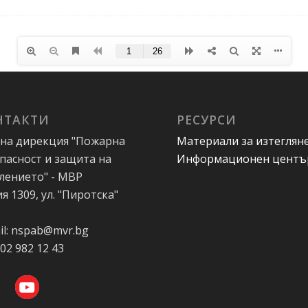
НТАКТИ
РЕСУРСИ
на дирекция "Пожарна
Материали за изтеглян
пасност и защита на
Информационен центъ
лението" - МВР
я 1309, ул. "Пиротска"
А
il: nspab@mvr.bg
 02 982 12 43