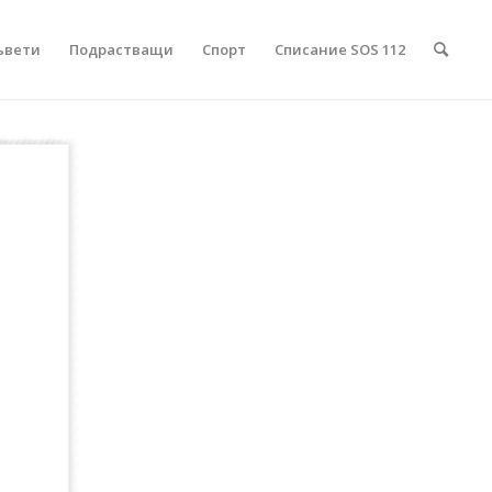
ъвети
Подрастващи
Спорт
Списание SOS 112