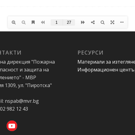
НТАКТИ
РЕСУРСИ
на дирекция "Пожарна
Материали за изтеглян
пасност и защита на
Информационен центъ
лението" - МВР
я 1309, ул. "Пиротска"
А
il: nspab@mvr.bg
 02 982 12 43