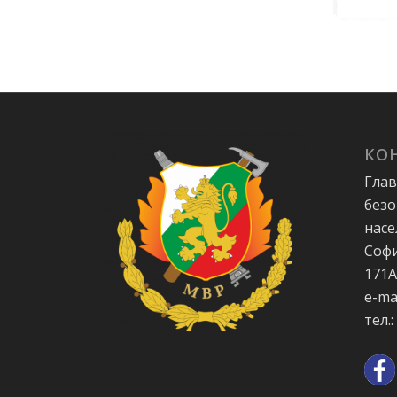
КО
Глав
безо
насе
Софи
171
e-ma
тел.: