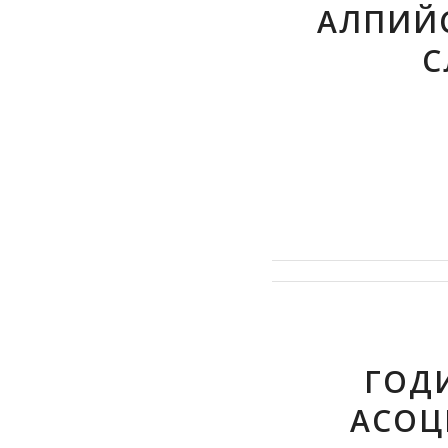
АЛПИЙ
С
ГОД
АСОЦ