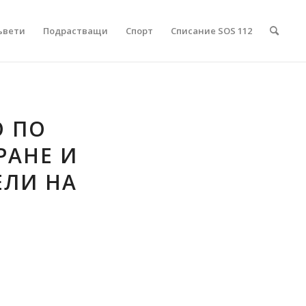
ъвети
Подрастващи
Спорт
Списание SOS 112
О ПО
РАНЕ И
ЕЛИ НА