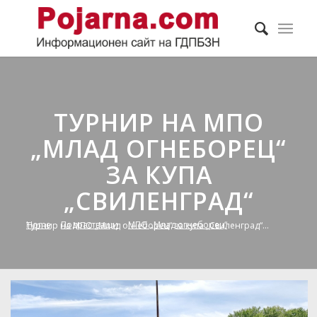
ТУРНИР НА МПО
„МЛАД ОГНЕБОРЕЦ“
ЗА КУПА
„СВИЛЕНГРАД“
Home
/
Подрастващи
/
МПО „Млад огнеборец“
/
Турнир на МПО „Млад огнеборец“ за купа „Свиленград“...