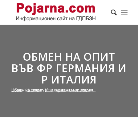
ОБМЕН НА ОПИТ
ВЪВ ФР ГЕРМАНИЯ И
Р ИТАЛИЯ
Home
/
Новини
/
Международни проекти
/
Обмен на опит във ФР Германия и Р Италия...