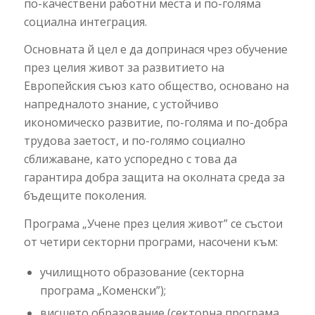
по-качествени работни места и по-голяма
социална интеграция.
Основната й цел е да допринася чрез обучение
през целия живот за развитието на
Европейския съюз като общество, основано на
напредналото знание, с устойчиво
икономическо развитие, по-голяма и по-добра
трудова заетост, и по-голямо социално
сближаване, като успоредно с това да
гарантира добра защита на околната среда за
бъдещите поколения.
Програма „Учене през целия живот” се състои
от четири секторни програми, насочени към:
училищното образование (секторна
програма „Коменски”);
висшето образование (секторна програма