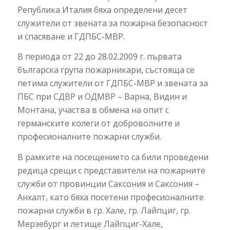
Република Италия бяха определени десет
служители от звената за пожарна безопасност
и спасяване и ГДПБС-МВР.
В периода от 22 до 28.02.2009 г. първата
българска група пожарникари, състояща се
петима служители от ГДПБС-МВР и звената за
ПБС при СДВР и ОДМВР – Варна, Видин и
Монтана, участва в обмена на опит с
германските колеги от доброволните и
професионалните пожарни служби.
В рамките на посещението са били проведени
редица срещи с представители на пожарните
служби от провинции Саксония и Саксония –
Анхалт, като бяха посетени професионалните
пожарни служби в гр. Хале, гр. Лайпциг, гр.
Мерзебург и летище Лайпциг-Хале,