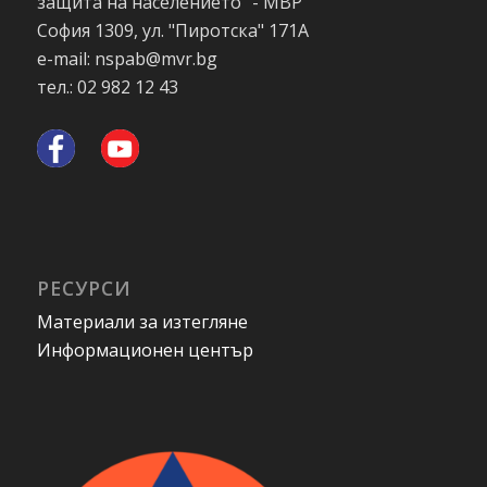
защита на населението" - МВР
София 1309, ул. "Пиротска" 171А
e-mail: nspab@mvr.bg
тел.: 02 982 12 43
РЕСУРСИ
Материали за изтегляне
Информационен център