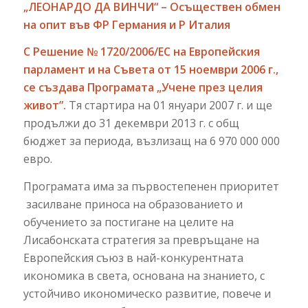
„ЛЕОНАРДО ДА ВИНЧИ“ – Осъществен обмен
на опит във ФР Германия и Р Италия
С Решение № 1720/2006/EC на Европейския
парламент и на Съвета от 15 ноември 2006 г.,
се създава
Програмата „Учене през целия
живот”
.
Тя стартира на 01 януари 2007 г. и ще
продължи до 31 декември 2013 г. с общ
бюджет за периода, възлизащ на 6 970 000 000
евро.
Програмата има за първостепенен приоритет
засилване приноса на образованието и
обучението за постигане на целите на
Лисабонската стратегия за превръщане на
Европейския съюз в най-конкурентната
икономика в света, основана на знанието, с
устойчиво икономическо развитие, повече и